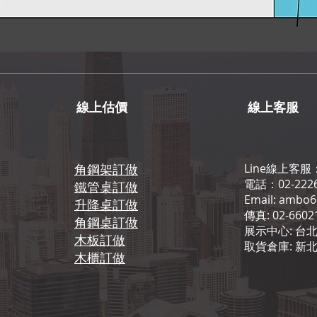
線上估價
線上客服
角鋼架訂做
Line線上客服
電話：02-2226
鐵管桌訂做
Email: ambo
升降桌訂做
傳真: 02-6602
角鋼桌訂做
展示中心: 台北
木板訂做
取貨倉庫: 新
​木櫃訂做