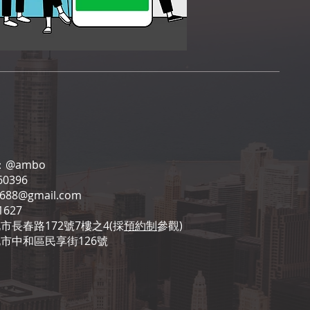
：
@ambo
0396
6688@gmail.com
1627
市長春路172號7樓之4(採
預約制
參觀)
北市中和區民享街126號