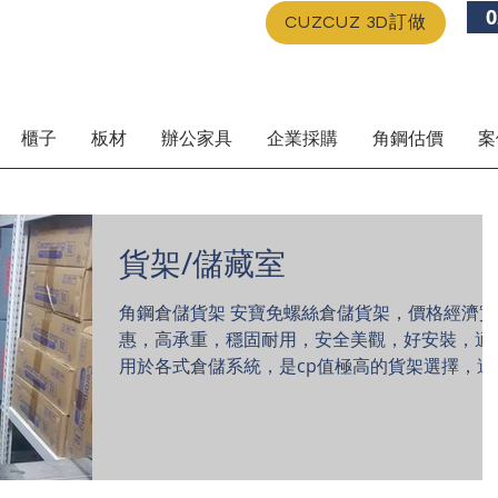
0
CUZCUZ 3D訂做
櫃子
板材
辦公家具
企業採購
角鋼估價
案
貨架/儲藏室
角鋼倉儲貨架 安寶免螺絲倉儲貨架，價格經濟實
惠，高承重，穩固耐用，安全美觀，好安裝，適
用於各式倉儲系統，是cp值極高的貨架選擇，適
用各式廠房、倉庫物料架、貨架。(提供工廠丈
量、專業設計圖規劃服務，歡迎Line洽詢尺寸配
問題) ...