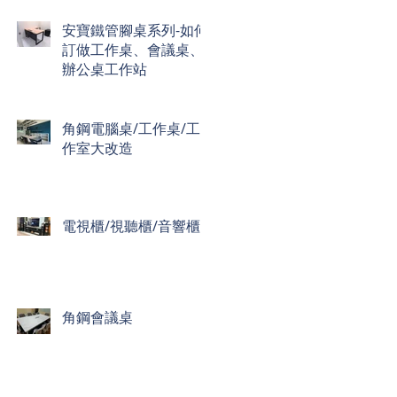
安寶鐵管腳桌系列-如何
訂做工作桌、會議桌、
辦公桌工作站
角鋼電腦桌/工作桌/工
作室大改造
電視櫃/視聽櫃/音響櫃
角鋼會議桌