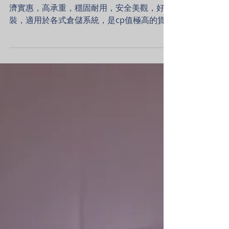
角鋼倉儲貨架 安寶免螺絲倉儲貨架，價格經
濟實惠，高承重，穩固耐用，安全美觀，好安
裝，適用於各式倉儲系統，是cp值極高的貨
架選擇，適用各式廠房、倉庫物料架、貨架。
(提供工廠丈量、專業設計圖規劃服務，歡迎
Line洽詢尺寸配置問題) ...