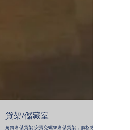
貨架/儲藏室