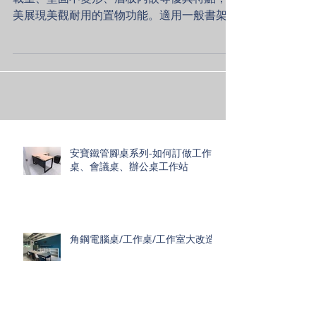
角鋼書架/角鋼書櫃： 安寶免螺絲角鋼架以高
載重、堅固不變形、層板內嵌等優異特點，完
美展現美觀耐用的置物功能。適用一般書架、
文件架，適合辦公、家居空間規劃。 ​✔ 尺寸
客製：以15公分為倍數訂做您需要的書架高
度、寬度、深度、層數。 ✔...
安寶鐵管腳桌系列-如何訂做工作
桌、會議桌、辦公桌工作站
角鋼電腦桌/工作桌/工作室大改造