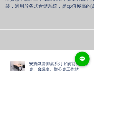
角鋼倉儲貨架 安寶免螺絲倉儲貨架，價格經
濟實惠，高承重，穩固耐用，安全美觀，好安
裝，適用於各式倉儲系統，是cp值極高的貨
架選擇，適用各式廠房、倉庫物料架、貨架。
(提供工廠丈量、專業設計圖規劃服務，歡迎
Line洽詢尺寸配置問題) ...
安寶鐵管腳桌系列-如何訂做工作
桌、會議桌、辦公桌工作站
角鋼電腦桌/工作桌/工作室大改造