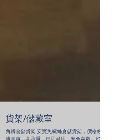
貨架/儲藏室