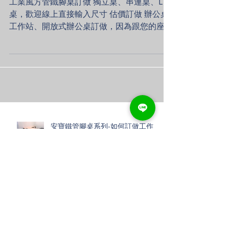
桌工作站
工業風方管鐵腳桌訂做 獨立桌、串連桌、L
桌，歡迎線上直接輸入尺寸 估價訂做 辦公桌
工作站、開放式辦公桌訂做，因為跟您的座位
配置、人數、動線有關，歡迎您加Line洽詢，
由安寶業務專人線上免費服務喔！ 安寶鐵管
腳系列-桌子訂做，提供您優質的桌子訂做服
務。全程台灣生產製造，穩固、...
安寶鐵管腳桌系列-如何訂做工作
桌、會議桌、辦公桌工作站
角鋼電腦桌/工作桌/工作室大改造