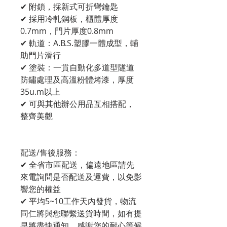
✔ 附鎖，採新式可折彎鑰匙
✔ 採用冷軋鋼板，櫃體厚度
0.7mm，門片厚度0.8mm
✔ 軌道：A.B.S.塑膠一體成型，輔
助門片滑行
✔ 塗裝：一貫自動化多道型隧道
防鏽處理及高溫粉體烤漆，厚度
35u.m以上
✔ 可與其他辦公用品互相搭配，
整齊美觀
配送/售後服務：
✔ 全省市區配送，偏遠地區請先
來電詢問是否配送及運費，以免影
響您的權益
✔ 平均5~10工作天內發貨，物流
同仁將與您聯繫送貨時間，如有提
早將盡快通知，感謝您的耐心等候