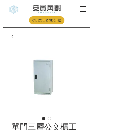
CUZCUZ 3D訂做
單門三層公文櫃工