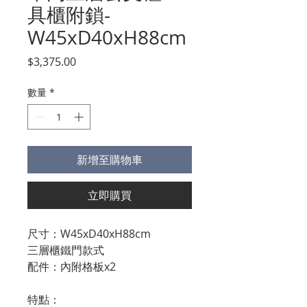
具櫃附鎖-
W45xD40xH88cm
價
$3,375.00
格
數量
*
新增至購物車
立即購買
尺寸：W45xD40xH88cm
三層櫃鐵門款式
配件：內附格板x2
特點：