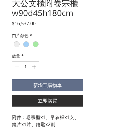
大公文櫃附卷宗櫃
w90d45h180cm
價
$16,537.00
格
門片顏色
*
數量
*
新增至購物車
立即購買
附件：卷宗櫃x1、吊衣桿x1支、
鏡片x1片、鑰匙x2副