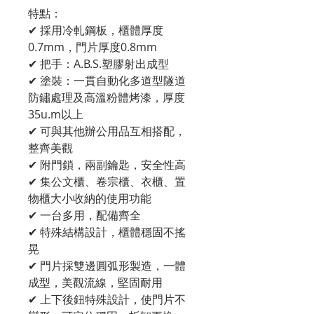
特點：
✔ 採用冷軋鋼板，櫃體厚度
0.7mm，門片厚度0.8mm
✔ 把手：A.B.S.塑膠射出成型
✔ 塗裝：一貫自動化多道型隧道
防鏽處理及高溫粉體烤漆，厚度
35u.m以上
✔ 可與其他辦公用品互相搭配，
整齊美觀
✔ 附門鎖，兩副鑰匙，安全性高
✔ 集公文櫃、卷宗櫃、衣櫃、置
物櫃大小收納的使用功能
✔ 一台多用，配備齊全
✔ 特殊結構設計，櫃體穩固不搖
晃
✔ 門片採雙邊圓弧形製造，一體
成型，美觀流線，堅固耐用
✔ 上下後鈕特殊設計，使門片不