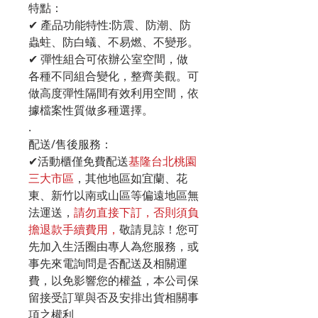
特點：
✔ 產品功能特性:防震、防潮、防
蟲蛀、防白蟻、不易燃、不變形。
✔ 彈性組合可依辦公室空間，做
各種不同組合變化，整齊美觀。可
做高度彈性隔間有效利用空間，依
據檔案性質做多種選擇。
.
配送/售後服務：
✔活動櫃僅免費配送
基隆台北桃園
三大市區
，其他地區如宜蘭、花
東、新竹以南或山區等偏遠地區無
法運送，
請勿直接下訂，否則須負
擔退款手續費用，
敬請見諒！您可
先加入生活圈由專人為您服務，或
事先來電詢問是否配送及相關運
費，以免影響您的權益，本公司保
留接受訂單與否及安排出貨相關事
項之權利