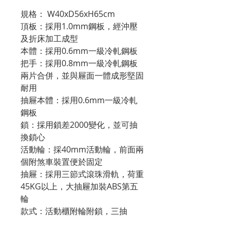
規格： W40xD56xH65cm
頂板：採用1.0mm鋼板，經沖壓
及折床加工成型
本體：採用0.6mm一級冷軋鋼板
把手：採用0.8mm一級冷軋鋼板
兩片合併，並與屜面一體成形堅固
耐用
抽屜本體：採用0.6mm一級冷軋
鋼板
鎖：採用鎖差2000變化，並可抽
換鎖心
活動輪：採40mm活動輪，前面兩
個附煞車裝置便於固定
抽屜：採用三節式滾珠滑軌，荷重
45KG以上，大抽屜加裝ABS第五
輪
款式：活動櫃附輪附鎖，三抽