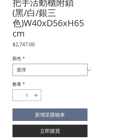
把手活動櫃附鎖
(黑/白/銀三
色)W40xD56xH65
cm
價
$2,747.00
格
顏色
*
數量
*
新增至購物車
立即購買