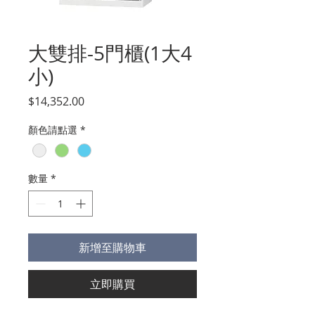
大雙排-5門櫃(1大4
小)
價
$14,352.00
格
顏色請點選
*
數量
*
新增至購物車
立即購買