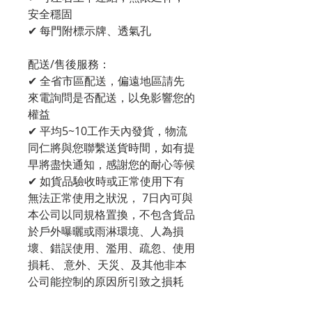
安全穩固
✔ 每門附標示牌、透氣孔
配送/售後服務：
✔ 全省市區配送，偏遠地區請先
來電詢問是否配送，以免影響您的
權益
✔ 平均5~10工作天內發貨，物流
同仁將與您聯繫送貨時間，如有提
早將盡快通知，感謝您的耐心等候
✔ 如貨品驗收時或正常使用下有
無法正常使用之狀況， 7日內可與
本公司以同規格置換，不包含貨品
於戶外曝曬或雨淋環境、人為損
壞、錯誤使用、濫用、疏忽、使用
損耗、 意外、天災、及其他非本
公司能控制的原因所引致之損耗