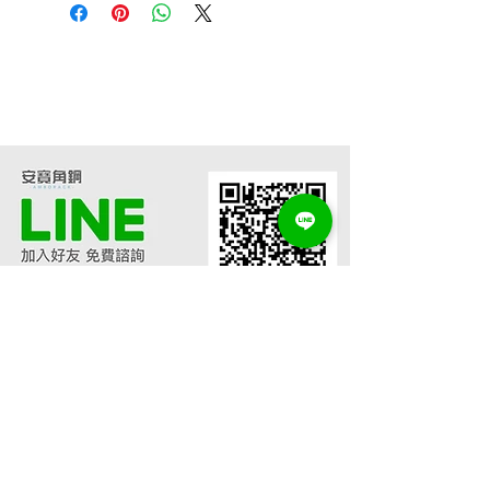
線上估價
角鋼架訂做