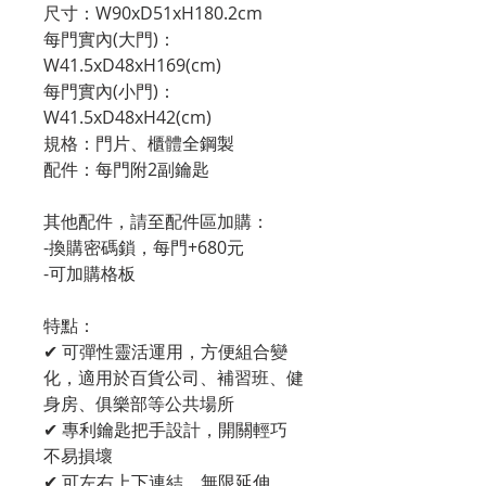
尺寸：W90xD51xH180.2cm
每門實內(大門)：
W41.5xD48xH169(cm)
每門實內(小門)：
W41.5xD48xH42(cm)
規格：門片、櫃體全鋼製
配件：每門附2副鑰匙
其他配件，請至配件區加購：
-換購密碼鎖，每門+680元
-可加購格板
特點：
✔ 可彈性靈活運用，方便組合變
化，適用於百貨公司、補習班、健
身房、俱樂部等公共場所
✔ 專利鑰匙把手設計，開關輕巧
不易損壞
✔ 可左右上下連結，無限延伸，