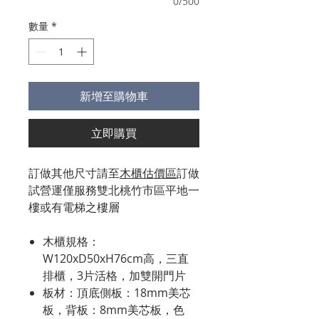
0/500
數量
*
新增至購物車
立即購買
訂做其他尺寸請至
木櫃估價區
訂做
試營運僅服務雙北桃竹市區平地一
樓或有電梯之樓層
木櫃規格：
W120xD50xH76cm高，三直
排櫃，3片活格，加雙開門片
板材：頂底側板：18mm美芯
板，背板：8mm美芯板，色