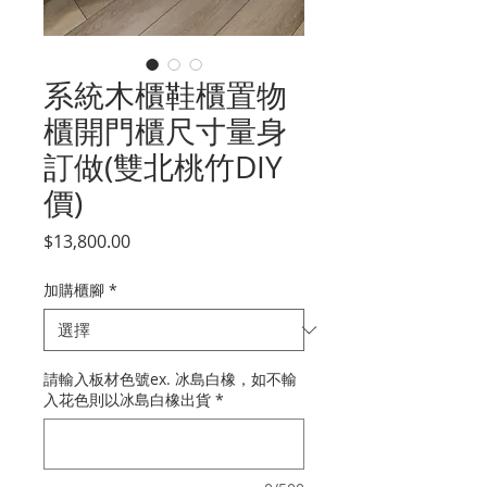
系統木櫃鞋櫃置物
櫃開門櫃尺寸量身
訂做(雙北桃竹DIY
價)
價
$13,800.00
格
加購櫃腳
*
請輸入板材色號ex. 冰島白橡，如不輸
入花色則以冰島白橡出貨
*