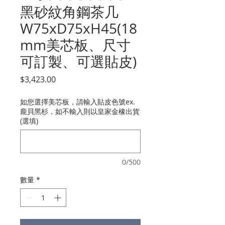
黑砂紋角鋼茶几
W75xD75xH45(18
mm美芯板、尺寸
可訂製、可選貼皮)
價
$3,423.00
格
如您選擇美芯板，請輸入貼皮色號ex.
龐貝黑杉，如不輸入則以皇家金橡出貨
(選填)
0/500
數量
*