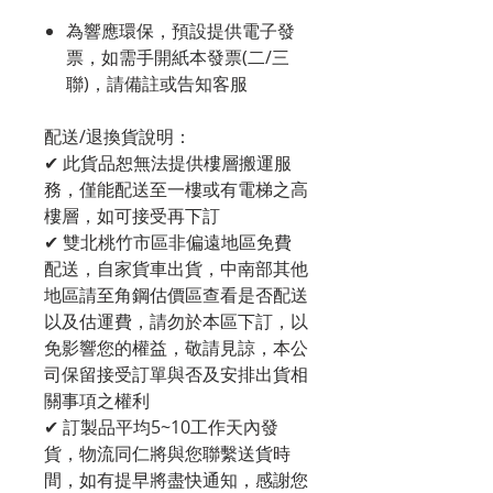
為響應環保，預設提供電子發
票，如需手開紙本發票(二/三
聯)，請備註或告知客服
配送/退換貨說明：
✔ 此貨品恕無法提供樓層搬運服
務，僅能配送至一樓或有電梯之高
樓層，如可接受再下訂
✔ 雙北桃竹市區非偏遠地區免費
配送，自家貨車出貨，中南部其他
地區請至角鋼估價區查看是否配送
以及估運費，請勿於本區下訂，以
免影響您的權益，敬請見諒，本公
司保留接受訂單與否及安排出貨相
關事項之權利
✔ 訂製品平均5~10工作天內發
貨，物流同仁將與您聯繫送貨時
間，如有提早將盡快通知，感謝您