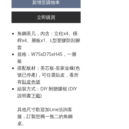
新增至購物車
立即購買
角鋼茶几，內含：立柱x4、橫
桿x4、層板x1、L型塑膠防刮腳
套
規格：W75xD75xH45，一層
板
搭配板材：美芯板-皇家金橡(色
號已停產)，可任選貼皮，看所
有
貼皮色號
組裝方式：DIY 附贈膠槌 (DIY
說明書
下載
)
其他尺寸歡迎加Line洽詢客
服，訂製您獨一無二的角鋼
桌。