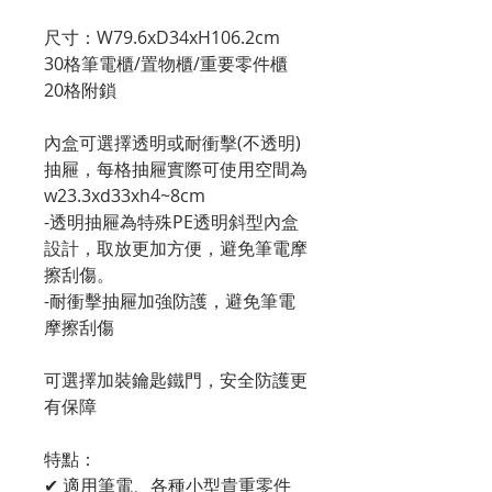
尺寸：W79.6xD34xH106.2cm
30格筆電櫃/置物櫃/重要零件櫃
20格附鎖
內盒可選擇透明或耐衝擊(不透明)
抽屜，每格抽屜實際可使用空間為
w23.3xd33xh4~8cm
-透明抽屜為特殊PE透明斜型內盒
設計，取放更加方便，避免筆電摩
擦刮傷。
-耐衝擊抽屜加強防護，避免筆電
摩擦刮傷
可選擇加裝鑰匙鐵門，安全防護更
有保障
特點：
✔ 適用筆電、各種小型貴重零件