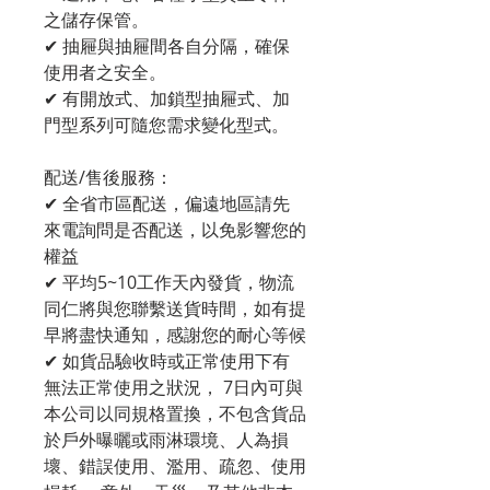
之儲存保管。
✔ 抽屜與抽屜間各自分隔，確保
使用者之安全。
✔ 有開放式、加鎖型抽屜式、加
門型系列可隨您需求變化型式。
配送/售後服務：
✔ 全省市區配送，偏遠地區請先
來電詢問是否配送，以免影響您的
權益
✔ 平均5~10工作天內發貨，物流
同仁將與您聯繫送貨時間，如有提
早將盡快通知，感謝您的耐心等候
✔ 如貨品驗收時或正常使用下有
無法正常使用之狀況， 7日內可與
本公司以同規格置換，不包含貨品
於戶外曝曬或雨淋環境、人為損
壞、錯誤使用、濫用、疏忽、使用