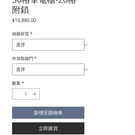
附鎖
價
$16,880.00
格
抽屜材質
*
外加裝鐵門
*
數量
*
新增至購物車
立即購買