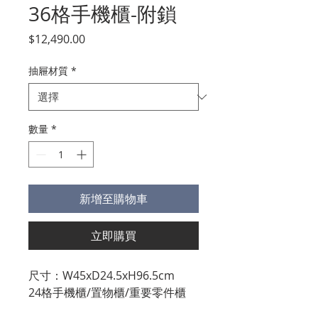
36格手機櫃-附鎖
價
$12,490.00
格
抽屜材質
*
數量
*
新增至購物車
立即購買
尺寸：W45xD24.5xH96.5cm
24格手機櫃/置物櫃/重要零件櫃