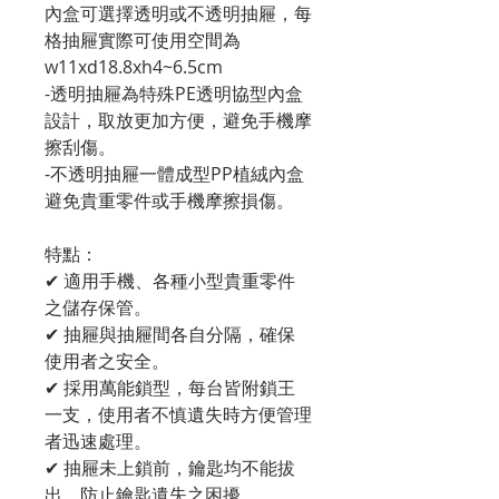
內盒可選擇透明或不透明抽屜，每
格抽屜實際可使用空間為
w11xd18.8xh4~6.5cm
-透明抽屜為特殊PE透明協型內盒
設計，取放更加方便，避免手機摩
擦刮傷。
-不透明抽屜一體成型PP植絨內盒
避免貴重零件或手機摩擦損傷。
特點：
✔ 適用手機、各種小型貴重零件
之儲存保管。
✔ 抽屜與抽屜間各自分隔，確保
使用者之安全。
✔ 採用萬能鎖型，每台皆附鎖王
一支，使用者不慎遺失時方便管理
者迅速處理。
✔ 抽屜未上鎖前，鑰匙均不能拔
出，防止鑰匙遺失之困擾。