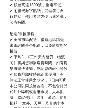
✔ 鎖差高達1800號，重複率低。
✔ 附螢光數字貼紙，管理者可自
行黏貼，使用者能方便迅速辨識，
節省時間。
配送/售後服務：
✔ 全省市區配送，偏遠地區請先
來電詢問是否配送，以免影響您的
權益
✔ 平均5~10工作天內發貨，物流
同仁將與您聯繫送貨時間，如有提
早將盡快通知，感謝您的耐心等候
✔ 如貨品驗收時或正常使用下有
無法正常使用之狀況， 7日內可與
本公司以同規格置換，不包含貨品
於戶外曝曬或雨淋環境、人為損
壞、錯誤使用、濫用、疏忽、使用
損耗、 意外、天災、及其他非本