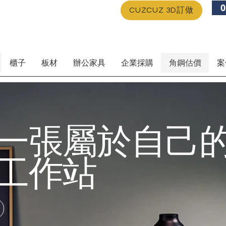
0
CUZCUZ 3D訂做
櫃子
板材
辦公家具
企業採購
角鋼估價
案
一張屬於自己
工作站