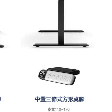
中置三節式方形桌腳
腳
桌寬110~170