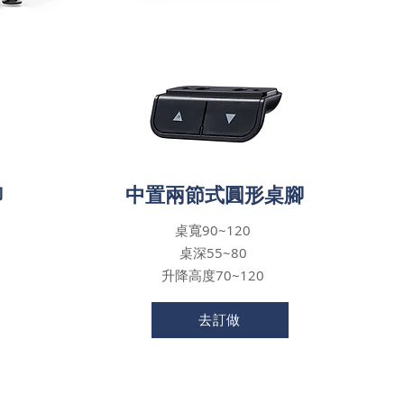
中置兩節式圓形桌腳
腳
寬90~120
桌
深55~80
桌
升降高度70~120
去訂做