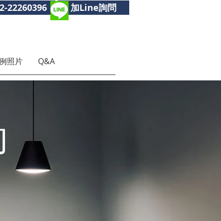
2-22260396
加Line詢問
例照片
Q&A
的