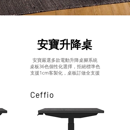
安寶升降桌
安寶嚴選多款電動升降桌腳系統
桌板36色個性化選擇，拒絕標準色
支援1cm客製化，桌板訂做全支援
Ceffio