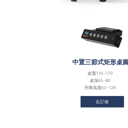
中置三節式矩形桌
桌
寬110~170
桌
深65~80
升降高度62~124
去訂做