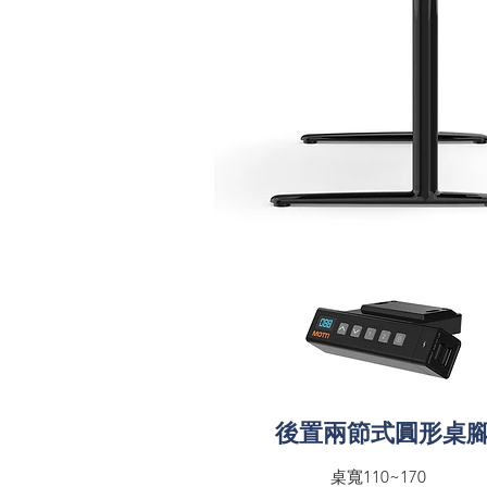
後置兩節式圓形桌
桌寬110~170