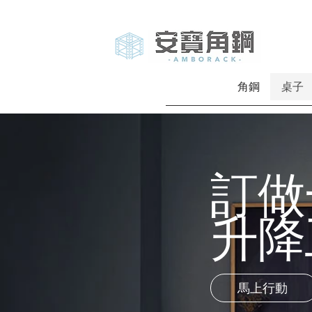
角鋼
桌子
訂做
升降
馬上行動