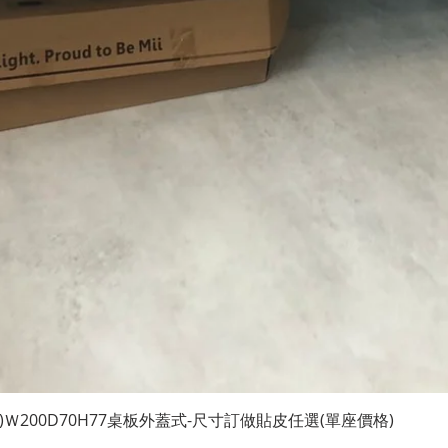
快速瀏覽
200D70H77桌板外蓋式-尺寸訂做貼皮任選(單座價格)