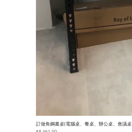
訂做角鋼書桌(電腦桌、餐桌、辦公桌、會議桌)Ｗ
價格
$8,461.00