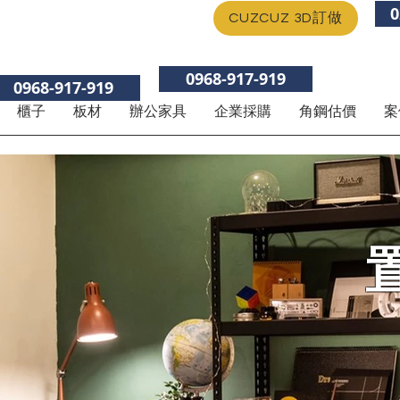
0
CUZCUZ 3D訂做
0968-917-919
0968-917-919
櫃子
板材
辦公家具
企業採購
角鋼估價
案