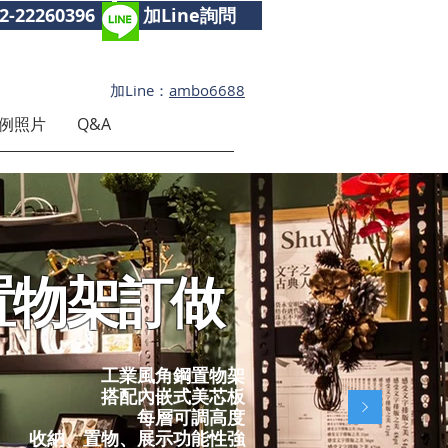
2-22260396
加Line詢問
加Line：
ambo6688
例照片
Q&A
置物架訂做
工業風角鋼置物架​
搭配內嵌式美芯板
每層可調高度
收納、置物、展示功能性強