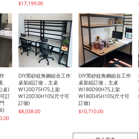
價格
$17,199.00
快速瀏覽
快速瀏覽
作
DIY黑砂紋角鋼組合工作
DIY黑砂紋角鋼組合工作
檯、
桌架組訂做，主桌
桌架組訂做，主桌
桌)
W120D75H75上架
W180D90H75上架
寸可訂
W120D30H105(尺寸可
W180D45H105(尺寸可
門
訂做)
訂做)
)
價格
價格
$8,038.00
$10,710.00
格
0.00