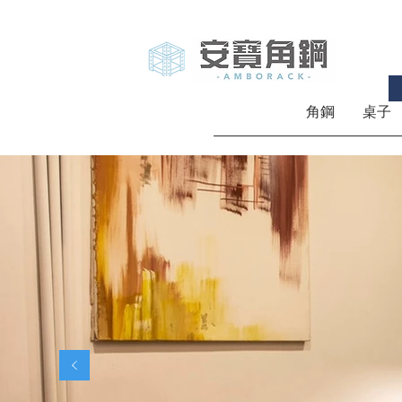
角鋼
桌子