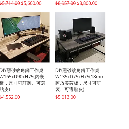
一般價格
促銷價格
一般價格
促銷價格
$5,714.00
$5,600.00
$8,957.00
$8,800.00
快速瀏覽
快速瀏覽
DIY黑砂紋角鋼工作桌
DIY黑砂紋角鋼工作桌
W165xD90xH75(內嵌
W135xD75xH75(18mm
板，尺寸可訂製、可選
跨放美芯板，尺寸可訂
貼皮)
製、可選貼皮)
價格
價格
$4,552.00
$5,013.00