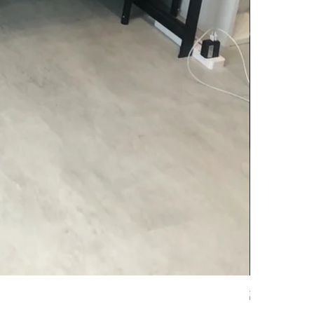
訂做角鋼電腦
價格
$7,209.00