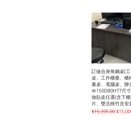
快速瀏覽
訂做合身角鋼桌(工
桌、工作櫃臺、櫃
書桌、電腦桌、辦公
Ｗ150D80H77尺
做貼皮任選(含下櫃
片、雙北桃竹含安裝
一般價格
促銷價
$15,395.00
$15,00