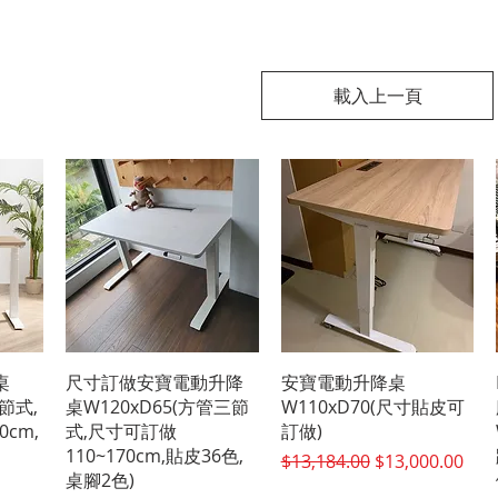
載入上一頁
快速瀏覽
快速瀏覽
桌
尺寸訂做安寶電動升降
安寶電動升降桌
三節式,
桌W120xD65(方管三節
W110xD70(尺寸貼皮可
0cm,
式,尺寸可訂做
訂做)
110~170cm,貼皮36色,
一般價格
促銷價格
$13,184.00
$13,000.00
桌腳2色)