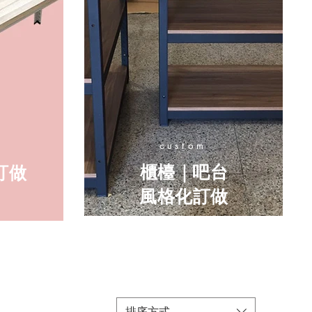
custom
櫃檯｜吧台
訂做
風格化訂做
排序方式