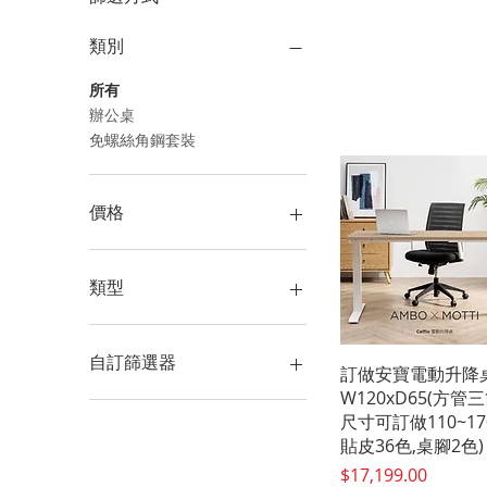
類別
所有
辦公桌
免螺絲角鋼套裝
價格
NT$2,914
NT$22,944
類型
辦公桌
免螺絲角鋼套裝
自訂篩選器
快速瀏覽
訂做安寶電動升降
W120xD65(方管
辦公桌
尺寸可訂做110~17
免螺絲角鋼套裝
貼皮36色,桌腳2色)
價格
$17,199.00