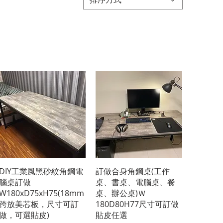
快速瀏覽
快速瀏覽
DIY工業風黑砂紋角鋼電
訂做合身角鋼桌(工作
腦桌訂做
桌、書桌、電腦桌、餐
W180xD75xH75(18mm
桌、辦公桌)Ｗ
跨放美芯板，尺寸可訂
180D80H77尺寸可訂做
做，可選貼皮)
貼皮任選