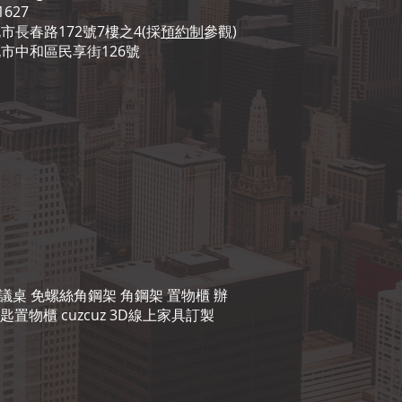
1627
市長春路172號7樓之4(採
預約制
參觀)
北市中和區民享街126號
會議桌 免螺絲角鋼架 角鋼架 置物櫃 辦
置物櫃 cuzcuz 3D線上家具訂製