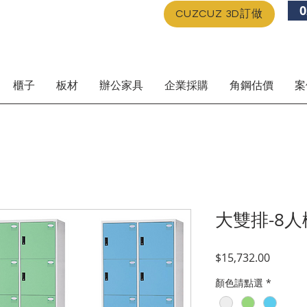
0
CUZCUZ 3D訂做
櫃子
板材
辦公家具
企業採購
角鋼估價
案
大雙排-8人
價
$15,732.00
格
顏色請點選
*