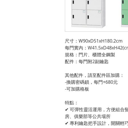
尺寸：W90xD51xH180.2cm
每門實內：W41.5xD48xH42(c
規格：門片、櫃體全鋼製
配件：每門附2副鑰匙
其他配件，請至配件區加購：
-換購密碼鎖，每門+680元
-可加購格板
特點：
✔ 可彈性靈活運用，方便組合
房、俱樂部等公共場所
✔ 專利鑰匙把手設計，開關輕