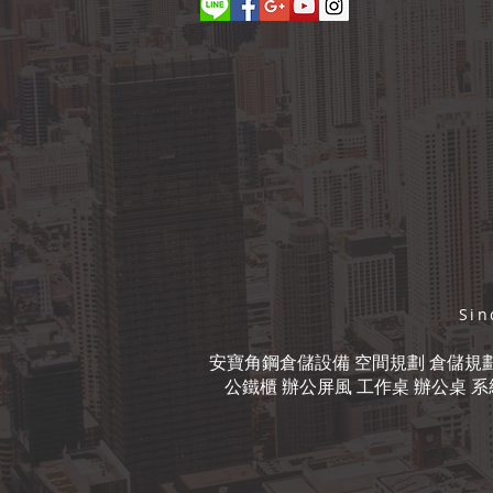
Si
安寶角鋼倉儲設備 空間規劃 倉儲規劃 
公鐵櫃 辦公屏風 工作桌 辦公桌 系統