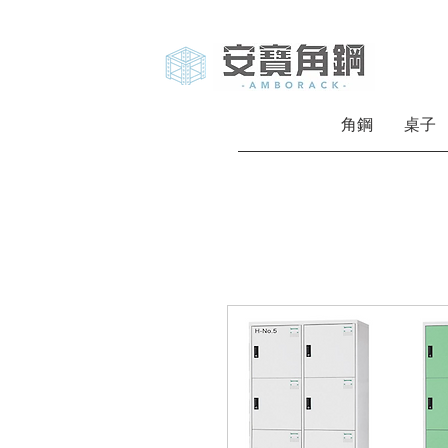
角鋼
桌子