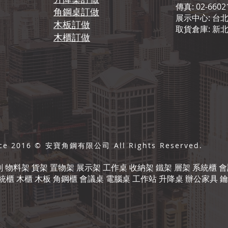
傳真: 02-6602
角鋼桌訂做
展示中心: 台北
木板訂做
取貨倉庫: 新
​木櫃訂做
nce 2016 © 安寶角鋼有限公司 All Rights Reserved.
物料架 貨架 置物架 展示架 工作桌 收納架 鐵架 層架 系統櫃 
櫃 木櫃 木板 角鋼櫃 會議桌 電腦桌 工作站 升降桌 辦公家具 鑰匙