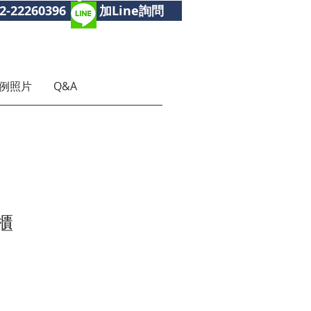
2-22260396
加Line詢問
例照片
Q&A
櫃