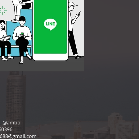
：
@ambo
0396
6688@gmail.com