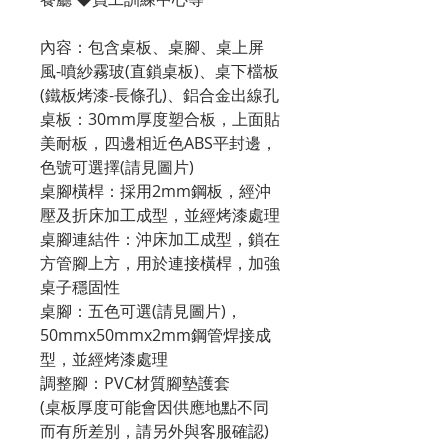
內容：包含桌板、桌腳、桌上屏
風-噴紗霧玻(直鎖桌板)、桌下檔板
(鐵板烤漆-長條孔)、鋁合金出線孔
桌板：30mm厚度塑合板，上面貼
美耐板，四邊相近色ABS平封邊，
色號可選擇(請見圖片)
桌腳橫桿：採用2mm鋼板，經沖
壓及折床加工成型，並經烤漆處理
桌腳連結件：沖床加工成型，鎖在
方管腳上方，用於連接橫桿，加強
桌子穩固性
桌腳：五色可選(請見圖片)，
50mmx50mmx2mm鋼管焊接成
型，並經烤漆處理
調整腳：PVC材質腳墊護套
(桌板厚度可能會因供應地點不同
而有所差別，請另外與客服確認)