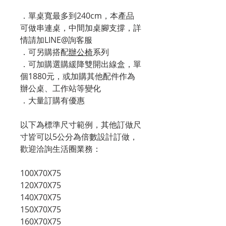
．單桌寬最多到240cm，本產品
可做串連桌，中間加桌腳支撐，詳
情請加LINE@詢客服
．可另購搭配
辦公椅
系列
．可加購選購緩降雙開出線盒，單
個1880元，或加購其他配件作為
辦公桌、工作站等變化
．大量訂購有優惠
以下為標準尺寸範例，其他訂做尺
寸皆可以5公分為倍數設計訂做，
歡迎洽詢生活圈業務：
100X70X75
120X70X75
140X70X75
150X70X75
160X70X75