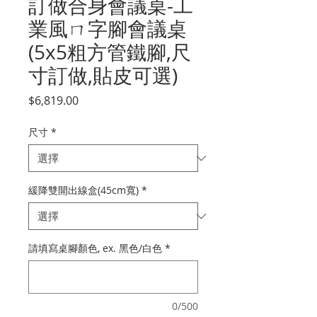
訂做合身會議桌-工
業風ㄇ字腳會議桌
(5x5粗方管鐵腳,尺
寸訂做,貼皮可選)
價
$6,819.00
格
尺寸
*
緩降雙開出線盒(45cm寬)
*
請填寫桌腳顏色, ex. 黑色/白色
*
0/500