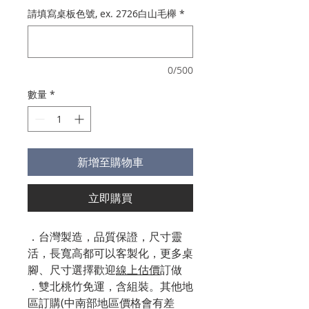
請填寫桌板色號, ex. 2726白山毛櫸
*
0/500
數量
*
新增至購物車
立即購買
．台灣製造，品質保證，尺寸靈
活，長寬高都可以客製化，更多桌
腳、尺寸選擇歡迎
線上估價
訂做
．雙北桃竹免運，含組裝。其他地
區訂購(中南部地區價格會有差