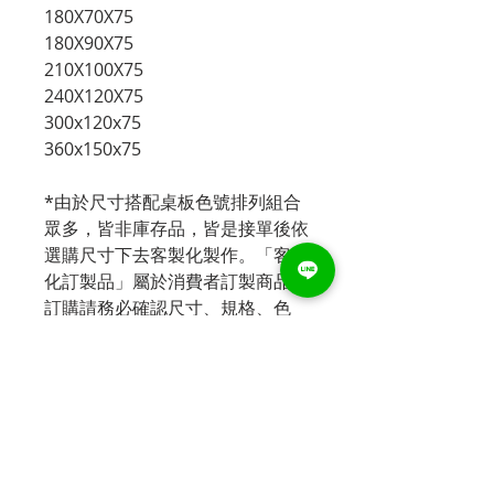
180X70X75
180X90X75
210X100X75
240X120X75
300x120x75
360x150x75
*由於尺寸搭配桌板色號排列組合
眾多，皆非庫存品，皆是接單後依
選購尺寸下去客製化製作。「客製
化訂製品」屬於消費者訂製商品，
訂購請務必確認尺寸、規格、色
樣，訂製品若無新品瑕疵恕不接受
退換貨服務。如您需確認色樣，請
您預約至本公司看桌板小樣色
卡。