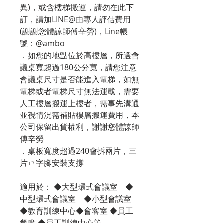
異)，或含樓梯搬運，請勿在此下
訂，請加LINE@由專人評估費用
(謝謝您體諒師傅辛勞)，Line帳
號：@ambo
．如您的地點位於高樓層，所選會
議桌寬超過180公分寬，請您注意
會議桌尺寸是否能進入電梯，如無
電梯或者電梯尺寸無法運載，需要
人工樓層搬運上樓者，需事先溝通
並視情況需補貼樓層搬運費用，本
公司保留出貨權利，謝謝您體諒師
傅辛勞
．桌板寬度超過240會拆兩片，三
片ㄇ字腳安裝支撐
適用於： ◆大型環式會議室 ◆
中型環式會議室 ◆小型會議室
◆教育訓練中心◆會客室 ◆員工
餐廳 ◆員工訓練中心等