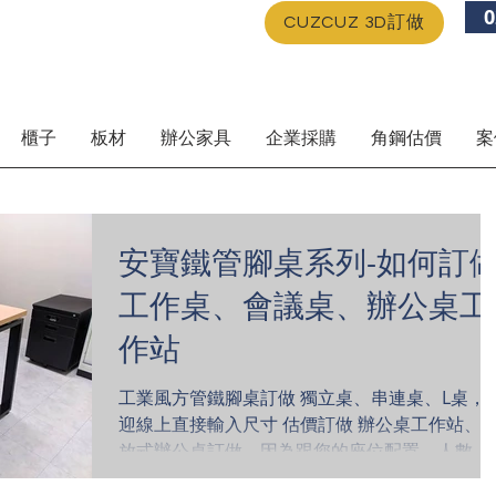
0
CUZCUZ 3D訂做
櫃子
板材
辦公家具
企業採購
角鋼估價
案
安寶鐵管腳桌系列-如何訂
工作桌、會議桌、辦公桌工
作站
工業風方管鐵腳桌訂做 獨立桌、串連桌、L桌，
迎線上直接輸入尺寸 估價訂做 辦公桌工作站、
放式辦公桌訂做，因為跟您的座位配置、人數、
動線有關，歡迎您加Line洽詢，由安寶業務專人