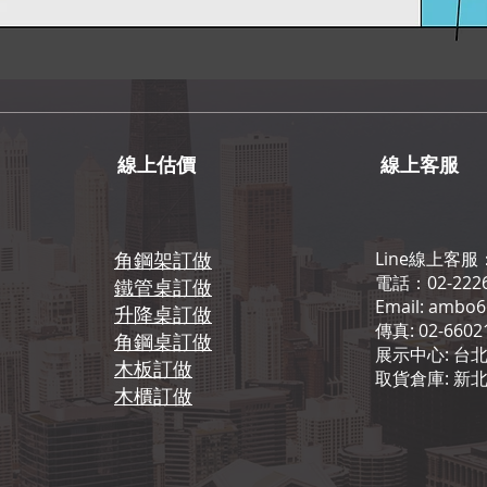
線上估價
線上客服
角鋼架訂做
Line線上客服
電話：02-2226
鐵管桌訂做
Email: ambo
升降桌訂做
傳真: 02-6602
角鋼桌訂做
展示中心: 台北
木板訂做
取貨倉庫: 新
​木櫃訂做