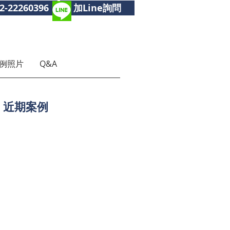
2-22260396
加Line詢問
例照片
Q&A
近期案例
做
歡
開
線