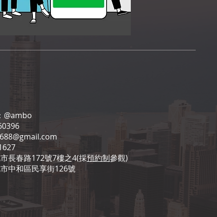
：
@ambo
0396
6688@gmail.com
1627
市長春路172號7樓之4(採
預約制
參觀)
北市中和區民享街126號