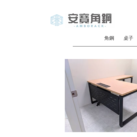
角鋼
桌子