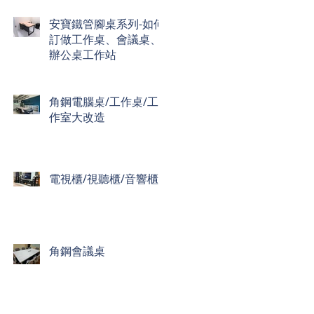
供
安寶鐵管腳桌系列-如何
訂做工作桌、會議桌、
辦公桌工作站
角鋼電腦桌/工作桌/工
作室大改造
電視櫃/視聽櫃/音響櫃
角鋼會議桌