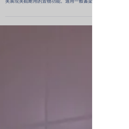
角鋼書架/角鋼書櫃： 安寶免螺絲角鋼架以高
載重、堅固不變形、層板內嵌等優異特點，完
美展現美觀耐用的置物功能。適用一般書架、
文件架，適合辦公、家居空間規劃。 ​✔ 尺寸
客製：以15公分為倍數訂做您需要的書架高
度、寬度、深度、層數。 ✔...