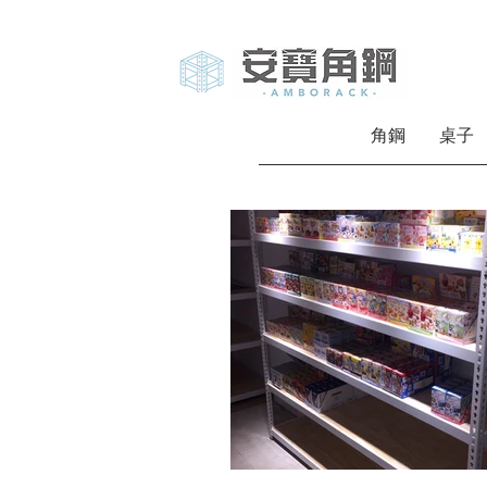
角鋼
桌子