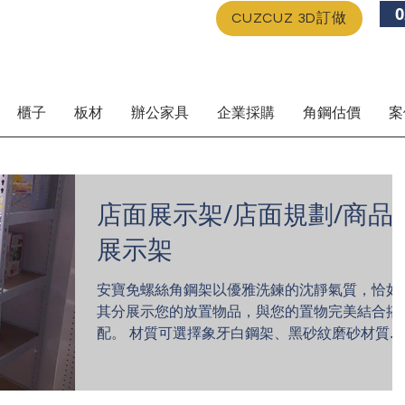
0
CUZCUZ 3D訂做
櫃子
板材
辦公家具
企業採購
角鋼估價
案
店面展示架/店面規劃/商品
展示架
安寶免螺絲角鋼架以優雅洗鍊的沈靜氣質，恰如
其分展示您的放置物品，與您的置物完美結合搭
配。 材質可選擇象牙白鋼架、黑砂紋磨砂材質角
鋼架、鍍鋅灰角鋼架。適用店面展示架、家用置
物需求等。透過與安寶溝通、設計，提供圖面幫
您規劃合適的展示尺寸，多種尺寸彈性組合變