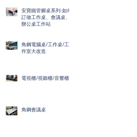
安寶鐵管腳桌系列-如何
訂做工作桌、會議桌、
辦公桌工作站
角鋼電腦桌/工作桌/工
作室大改造
電視櫃/視聽櫃/音響櫃
角鋼會議桌