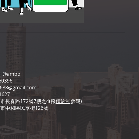
：
@ambo
0396
6688@gmail.com
1627
市長春路172號7樓之4(採
預約制
參觀)
北市中和區民享街126號