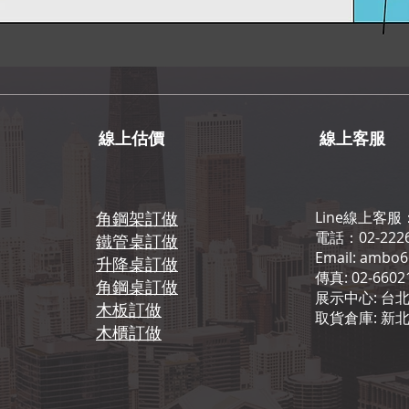
線上估價
線上客服
角鋼架訂做
Line線上客服
電話：02-2226
鐵管桌訂做
Email: ambo
升降桌訂做
傳真: 02-6602
角鋼桌訂做
展示中心: 台北
木板訂做
取貨倉庫: 新
​木櫃訂做