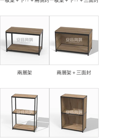
一板桌＋下ㄇ＋兩側封
一板桌＋下ㄇ＋三面封
兩層架
兩層架＋三面封