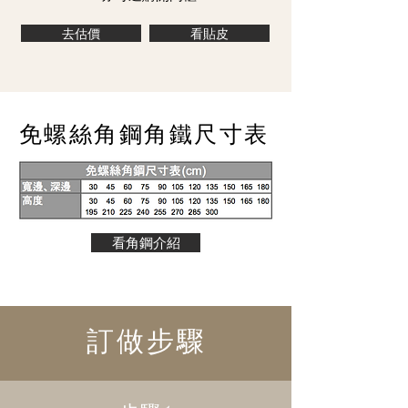
去估價
看貼皮
免螺絲角鋼角鐵尺寸表
看角鋼介紹
訂做步驟