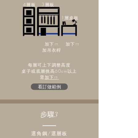
4層板
3層板
1層桌板
加下ㄇ
加下ㄇ
​加吊衣桿
每層可上下調整高度
桌子或底層挑高60cm以上
需
加下ㄇ
看訂做範例
步驟3
選角鋼/選層板