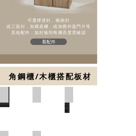
可選擇背封、兩側封
或三面封​，加購底櫃，或加購外蓋門片等
其他配件，如封板則​每層高度需確認
看配件
角鋼櫃/木櫃搭配板材
跨放式(美芯板18mm)
內嵌式(美芯板8mm)
內嵌滑門櫃