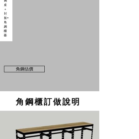
格
鋼
價
透
桌
訂
明
加
做
購
配
件-
封
板，
可
至
角
鋼
角鋼估價
估
價
直
接
估
角鋼櫃訂做說明
價
訂
做