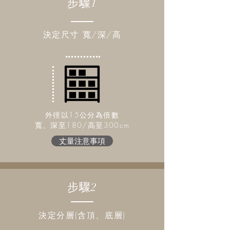
步驟1
​決定尺寸 寬/深/高
外徑以15公分為倍數
​寬、深至180/高至300cm
丈量注意事項
步驟2
決定分層(含頂、底層)