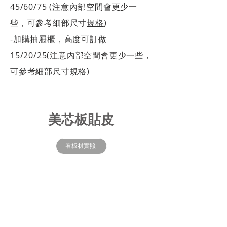
45/60/75 (注意內部空間會更少一
些，可參考細部尺寸
規格
)
​-加購抽屜櫃，高度可訂做
15/20/25(注意內部空間會更少一些，
可參考細部尺寸
規格
)
美芯板貼皮
看板材實照
木紋白
白雲岩(平滑面)
白梣木
冰島白橡
米布織
北歐白橡木(平滑面)
白橡年輪
藝術橡木
白弗利特木
波爾多雪松
拉帕洛橡木
琥珀原色