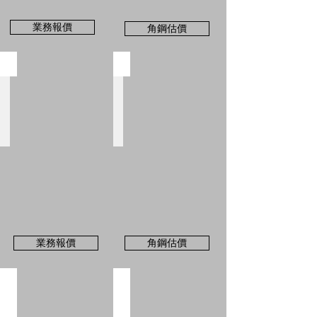
配
可
展
至
業務報價
角鋼估價
示
角
更
鋼
多
估
角鋼＋開門底櫃
角鋼＋滑門底櫃
變，
價
請
角
直
角
洽
鋼
接
鋼
業
架
估
架
務
加
價
加
服
購
訂
購
務
配
做
配
件-
件-
開
滑
門
門
底
底
櫃，
櫃，
業
可
務
至
業務報價
角鋼估價
報
角
價
鋼
訂
估
系統木櫃訂做
系統木櫃訂做
做
價
尺
直
可
寸、
接
至