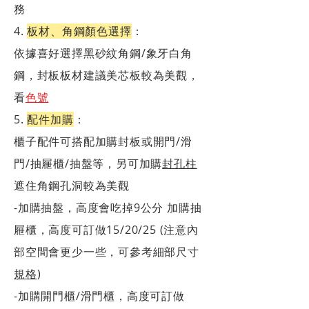
務
4.
板材、角鋼顏色選擇
：
依據喜好選擇黑砂紋角鋼/象牙白角
鋼，封板板材建議美芯板較為美觀，
看
色號
5.
配件加購
：
櫃子配件可搭配加購封板或開門/滑
門/抽屜櫃/抽盤等，另可加購
封孔柱
遮住角鋼孔洞較為美觀
-加購抽盤，高度會吃掉9公分 加購抽
屜櫃，高度可訂做15/20/25 (注意內
部空間會更少一些，可參考細部尺寸
規格
)
-加購開門櫃/滑門櫃，高度可訂做