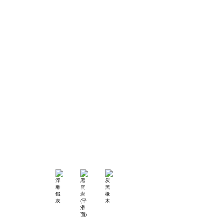
鹿兒島胡桃木
里斯本橡木
北海道榆木
內布拉斯橡木
北美原橡
艾夏櫚木
經典榆木
鄉村胡桃木
摩卡柚木
凡爾賽橡木
切爾克斯核桃
瓷烤浮雕
摩登清水模
白岩川
黑部山(平滑面)
龐貝黑衫
黑布織
西西里桃木
凱撒灰泥
泥灰岩(平滑面)
浮雕鐵灰
黑雲岩(平滑面)
炭黑橡木
酷黑水泥刮花