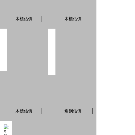
價
價
訂
訂
做，
做，
木櫃估價
木櫃估價
尺
尺
寸
寸
自
自
系統櫃木櫃訂做
角鋼＋封板=角鋼櫃
訂，
訂，
價
可
價
角
格
至
格
鋼
透
系
透
架
明
統
明
加
櫃
購
估
配
價
件-
線
封
上
板，
估
可
價
至
訂
角
做，
鋼
木櫃估價
角鋼估價
尺
估
寸
價
自
直
角鋼桌＋封板=角鋼櫃臺
訂，
接
價
角
估