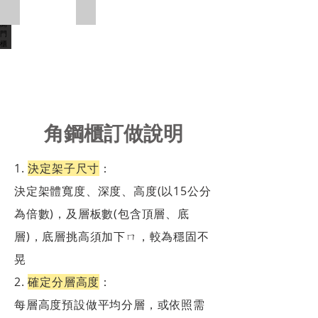
內嵌開門櫃
內嵌抽屜櫃
角鋼櫃訂做說明
1.
決定架子尺寸
：
決定架體寬度、深度、高度(以15公分
為倍數)，及層板數(包含頂層、底
層)，底層挑高須加下ㄇ，較為穩固不
晃
2.
確定分層高度
：
每層高度預設做平均分層，或依照需