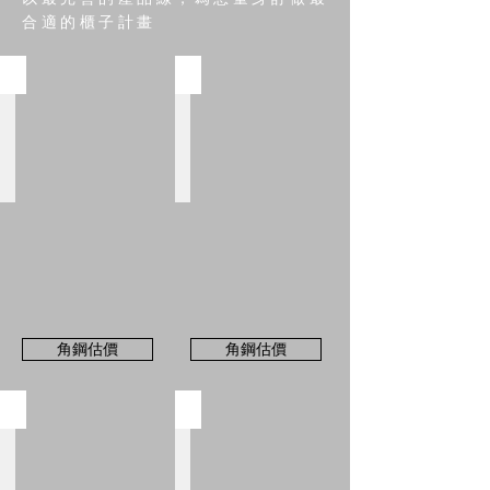
合適的櫃子計畫
抽拉式層板
抽屜櫃+封板
角
角
鋼
鋼
+抽
+抽
盤
屜
櫃
+封
板
角鋼估價
角鋼估價
抽盤+開門櫃
角鋼電視櫃組
角
左:
鋼
角
+抽
鋼