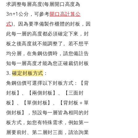
求調整每層高度(每層開口高度為
3n+1公分，可參考
開口高計算公
式
)。因為要準備製作櫃體的封板，因
此每一層的高度都必須確定下來，封
板之後高度就不能調整了。若不想平
均分層，在角鋼估價時，請您備註告
知每一層高度才能為您正確裁切封板
3.
確定封板方式
：
角鋼估價可選擇以下封板方式：
【背
封板
】
、
【
兩側封板
】
、
【
三面封
板
】
、
【單側
封板
】
、
【
背封板＋單
側封板
】
，預設每一層皆為相同的封
板方式，如您有特殊需求，例如第一
層要前封、第二層封三面，請洽詢業