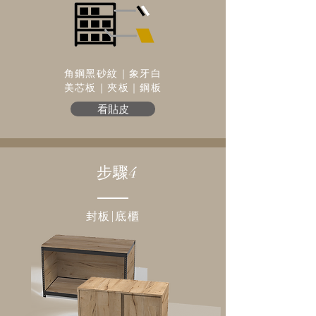
角鋼黑砂紋｜象牙白
​美芯板｜夾板｜鋼板
看貼皮
步驟4
封板|底櫃