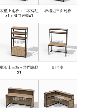
衣櫃上兩板＋吊衣桿組
衣櫃組三面封板
x1＋滑門底櫃x1
櫃架上三板＋滑門底櫃
組合桌
x1