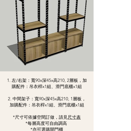
1. 左/右架：寬90x深45x高210, 2層板，加
購配件：吊衣桿x1組、滑門底櫃x1組
2. 中間架子：寬90x深45x高210, 1層板，
加購配件：吊衣桿x1組、滑門底櫃x1組
*尺寸可依據空間訂做，請見
尺寸表
*每層高度可自由調高
*亦可選購開門櫃