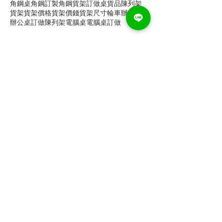
角鋼桌
角鋼訂製
角鋼貨架
訂做桌
貨品陳列架
貨架
貨架價格
貨架價錢
貨架尺寸
輪車
辦公桌
辦公桌訂做
陳列架
電腦桌
電腦桌訂做
Follow
Us