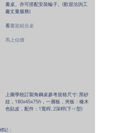
書桌。亦可搭配安裝輪子。(歡迎洽詢工
廠丈量服務)
看
書架組合桌
馬上估價
上圖學校訂製角鋼桌參考規格尺寸: 黑砂
紋，180x45x75h，一層板，夾板：橡木
色貼皮，配件：1寬桿, 2深桿(下ㄇ型)  
標記：