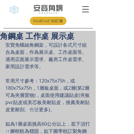
CUZCUZ 3D訂做
角鋼桌 工作桌 展示桌
安寶免螺絲角鋼架，可設計各式尺寸組
合為桌面，作為展示桌、工作桌面等。
適用店面展示需求、廠房工作桌需求、
家用設計需求等。
常用尺寸參考：120x75x75h，或
180x75x75h，1層板桌面，或2層(第2層
可為夾層置物)，桌面使用建議貼皮(夾板
pvc貼皮或美芯板美耐貼皮，推薦美耐貼
皮更耐刮、
色號
更多)。
如為1層桌面挑高60公分以上，底下須打
ㄇ腳框較為穩固，如下圖學校訂製角鋼