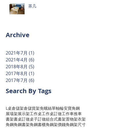
茶几
Archive
2021年7月
(1)
1 篇文章
2021年4月
(6)
6 篇文章
2018年8月
(5)
5 篇文章
2017年8月
(1)
1 篇文章
2017年7月
(6)
6 篇文章
Search By Tags
L桌
倉儲架
倉儲貨架
免螺絲
單軸輪
安寶角鋼
展場架
展示架
工作桌
工作桌訂做
工作車
推車
書架
書桌訂做
桌子訂做
組合式書架
置物架
衣架
角鋼
角鋼書架
角鋼書櫃
角鋼架價錢
角鋼架尺寸