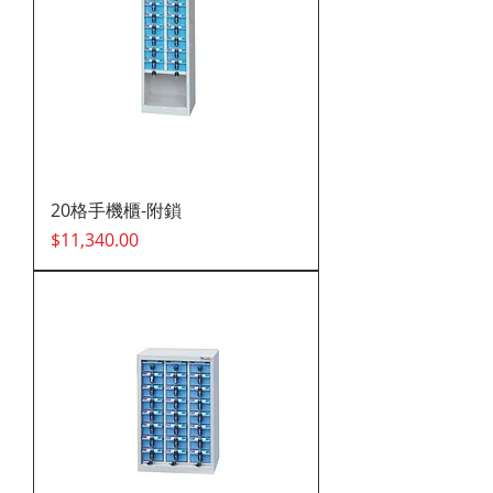
20格手機櫃-附鎖
價格
$11,340.00