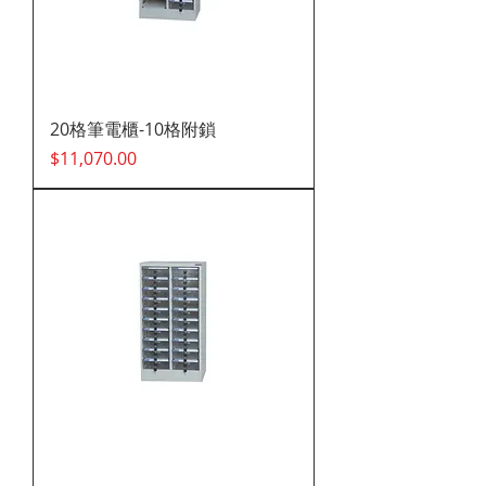
20格筆電櫃-10格附鎖
價格
$11,070.00