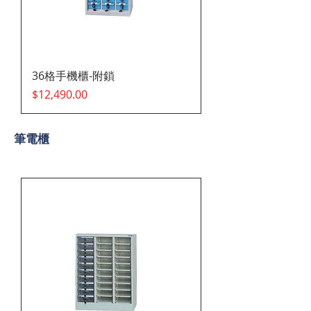
36格手機櫃-附鎖
價格
$12,490.00
​筆電櫃