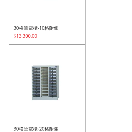
30格筆電櫃-10格附鎖
價格
$13,300.00
30格筆電櫃-20格附鎖