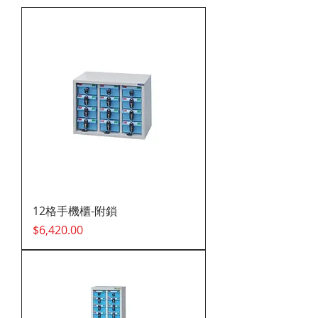
12格手機櫃-附鎖
價格
$6,420.00