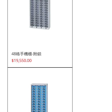
48格手機櫃-附鎖
價格
$19,550.00