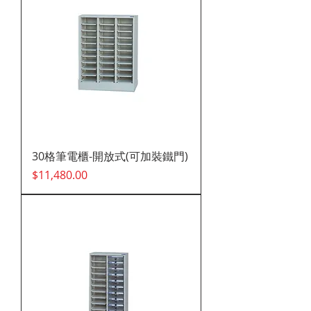
30格筆電櫃-開放式(可加裝鐵門)
價格
$11,480.00