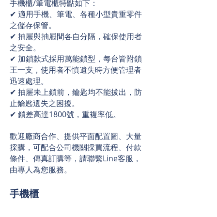
手機櫃/筆電櫃特點如下：
✔ 適用手機、筆電、各種小型貴重零件
之儲存保管。
✔ 抽屜與抽屜間各自分隔，確保使用者
之安全。
✔ 加鎖款式採用萬能鎖型，每台皆附鎖
王一支，使用者不慎遺失時方便管理者
迅速處理。
✔ 抽屜未上鎖前，鑰匙均不能拔出，防
止鑰匙遺失之困擾。
✔ 鎖差高達1800號，重複率低。
歡迎廠商合作、提供平面配置圖、大量
採購，可配合公司機關採買流程、付款
條件、傳真訂購等，請聯繫Line客服，
由專人為您服務。
​手機櫃