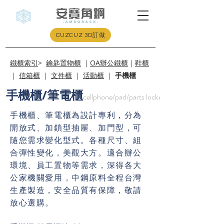
CUZCUZ 3D訂做
鐵櫃索引
>
鑰匙置物櫃
｜
OA辦公鐵櫃
｜
鞋櫃
｜
信箱櫃
｜
文件櫃
｜
活動櫃
｜
手機櫃
手機櫃/筆電櫃
cellphone/pad/parts locker
手機櫃、筆電櫃為設計專利，​分為
開放式、加鎖型抽屜、加門型，可
隨您需求變化型式。​各種尺寸、組
合彈性變化，美觀大方。適合辦公
環境、員工置物等需求，深得各大
公家機關愛用，中鋼原料全程台灣
生產製造，安全品質有保障，敬請
放心選購。