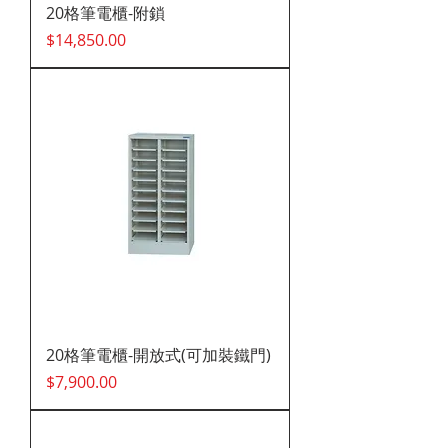
20格筆電櫃-附鎖
價格
$14,850.00
20格筆電櫃-開放式(可加裝鐵門)
價格
$7,900.00