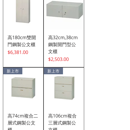
高180cm雙開
高32cm,38cm
門鋼製公文櫃
鋼製開門型公
文櫃
價格
$6,381.00
價格
$2,503.00
新上市
新上市
高74cm複合二
高106cm複合
層式鋼製公文
三層式鋼製公
櫃
文櫃