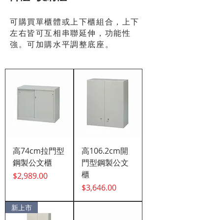
可購買單櫃體或上下櫃組合，上下
左右皆可互相串聯延伸，功能性
強。可加購水平調整底座。
高74cm拉門型
高106.2cm開
鋼製公文櫃
門型鋼製公文
櫃
價格
$2,989.00
價格
$3,646.00
新上市