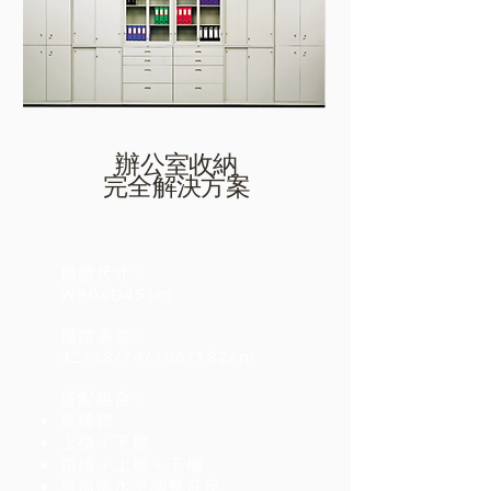
​辦公室收納
完全解決方案
櫃體尺寸：
W90xD45cm
櫃體高度：
32/38/74/106/182cm
搭配組合：
單櫃體
​上櫃＋下櫃
頂櫃＋上櫃＋下櫃
可加購水平調整底座