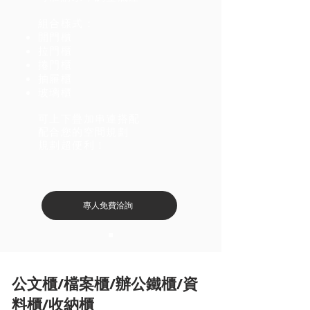
組合樣式：
開門櫃
拉門櫃
捲門櫃
抽屜櫃
玻璃櫃
可上下疊加串連搭配
​配合您的空間規劃
​規劃超便利！
專人免費洽詢
​公文櫃/檔案櫃/辦公鐵櫃/資
料櫃/收納櫃