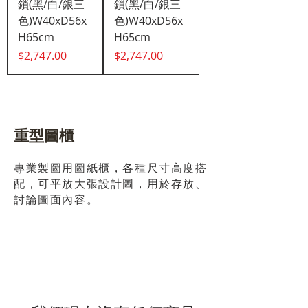
鎖(黑/白/銀三
鎖(黑/白/銀三
色)W40xD56x
色)W40xD56x
H65cm
H65cm
價格
價格
$2,747.00
$2,747.00
重型圖櫃
專業製圖用圖紙櫃，各種尺寸高度搭
配，可平放大張設計圖，用於存放、
討論圖面內容。