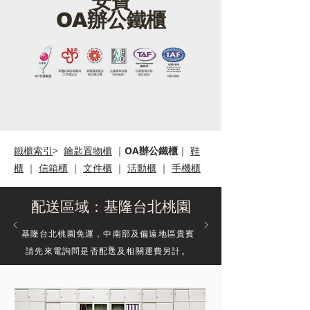
安寶
​OA辦公鐵櫃
鐵櫃索引
>
鑰匙置物櫃
｜
OA辦公鐵櫃
｜
鞋
櫃
｜
信箱櫃
｜
文件櫃
｜
活動櫃
｜
手機櫃
配送區域：基隆台北桃園
基隆台北桃園免運，中南部及偏遠地區貴賓
請先來電詢問是否配送及相關運費另計。